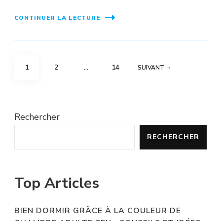
CONTINUER LA LECTURE
Pagination
PAGE
PAGE
PAGE
1
2
…
14
SUIVANT
des
publications
Rechercher
RECHERCHER
Top Articles
BIEN DORMIR GRÂCE À LA COULEUR DE