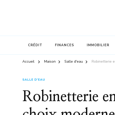
La référence pour s'informer sur l'économie et la finance
Olap
CRÉDIT
FINANCES
IMMOBILIER
Accueil
Maison
Salle d'eau
Robinetterie e
SALLE D'EAU
Robinetterie e
choix moderne 