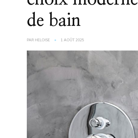
de bain
PAR
HELOISE
1 AOÛT 2025